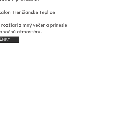
alon Trenčianske Teplice
rozžiari zimný večer a prinesie
vianočnú atmosféru.
ENKY