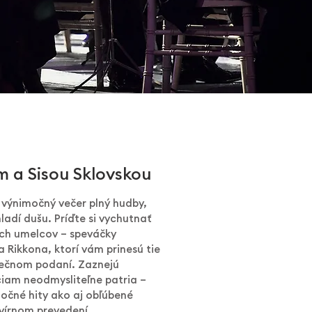
 a Sisou Sklovskou
a výnimočný večer plný hudby,
ladí dušu. Príďte si vychutnať
ch umelcov – speváčky
da Rikkona, ktorí vám prinesú tie
inečnom podaní. Zaznejú
ciam neodmysliteľne patria –
nočné hity ako aj obľúbené
avírnom prevedení.