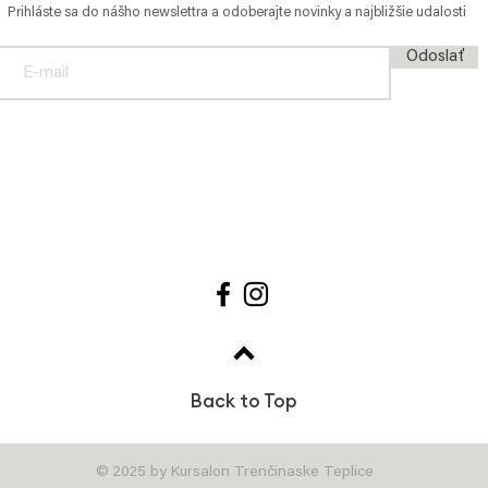
Prihláste sa do nášho newslettra a odoberajte n
ovinky a najbližšie udalosti
Odoslať
Back to Top
© 2025 by Kursalon Trenčinaske Teplice