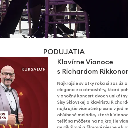
PODUJATIA
Klavírne Vianoce
s Richardom Rikkonom
Najkrajšie sviatky roka si zaslúži
elegancie a atmosféry, ktorá poh
vianočný koncert dvoch unikátny
Sisy Sklovskej a klaviristu Richar
najkrajšie vianočné piesne v jed
obľúbené melódie, ktoré k Viano
tešiť sa môžete na najkrajšie via
muzikálové a filmové piesne v kl