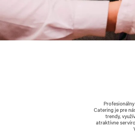
Profesionálny 
Catering je pre n
trendy, využí
atraktívne servír