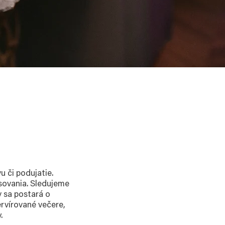
u či podujatie.
sovania. Sledujeme
v sa postará o
ervírované večere,
.