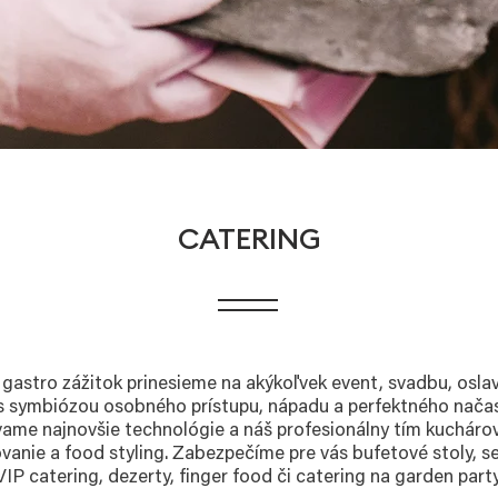
CATERING
gastro zážitok prinesieme na akýkoľvek event, svadbu, oslav
ás symbiózou osobného prístupu, nápadu a perfektného nača
vame najnovšie technológie a náš profesionálny tím kucháro
ovanie a food styling. Zabezpečíme pre vás bufetové stoly, s
VIP catering, dezerty, finger food či catering na garden party