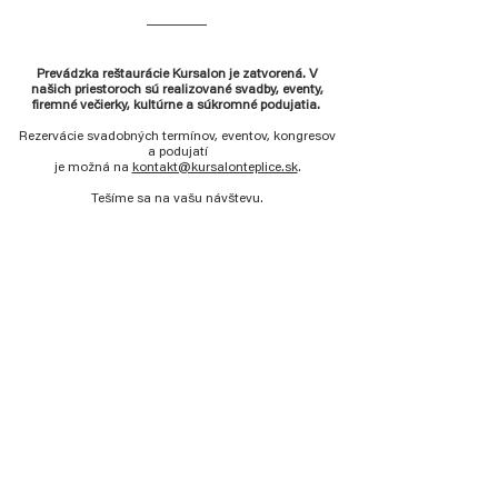
Prevádzka reštaurácie Kursalon je zatvorená. V
našich priestoroch sú realizované svadby, eventy,
firemné večierky, kultúrne a súkromné podujatia.
Rezervácie svadobných termínov,
eventov, kongresov
a podujatí
je možná na
kontakt@kursalonteplice.sk
.
Tešíme sa na vašu návštevu.